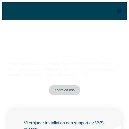
WFIX VVS & ENERGI AB
Vi utför alla typer av VVS
installationer.
Vi är experter på VVS-installation, rörservice, värme- och kylsystem,
avloppssystem & projektledning för VVS. Vi arbetar över hela Luleå och
omnejd. Tveka inte kontakta oss för er nästa projekt.
Kontakta oss
Vi erbjuder installation och support av VVS-