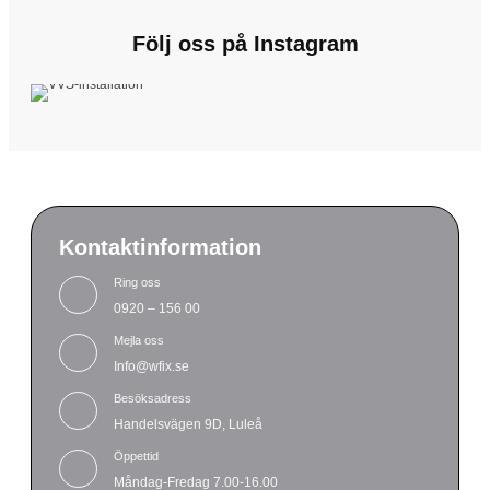
Följ oss på Instagram
Kontaktinformation
Ring oss
0920 – 156 00
Mejla oss
Info@wfix.se
Besöksadress
Handelsvägen 9D, Luleå
Öppettid
Måndag-Fredag 7.00-16.00