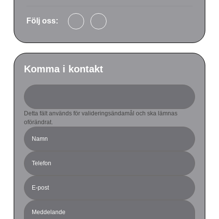
Följ oss:
Komma i kontakt
Detta fält används för valideringsändamål och ska lämnas
oförändrat.