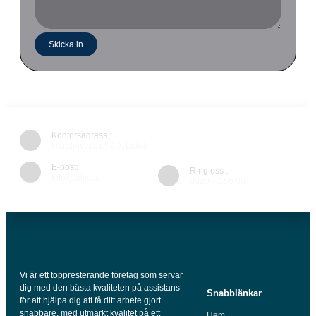
Skicka in
Kontorsadress :
Handelsvägen 9D, Luleå
E-post:
Ring oss :
Info@wfix.se
0920 – 156 00
Vi är ett toppresterande företag som servar
dig med den bästa kvaliteten på assistans
Snabblänkar
för att hjälpa dig att få ditt arbete gjort
snabbare, med utmärkt kvalitet på ett
Hem